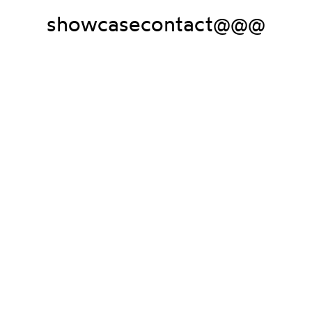
showcase
contact
@@@